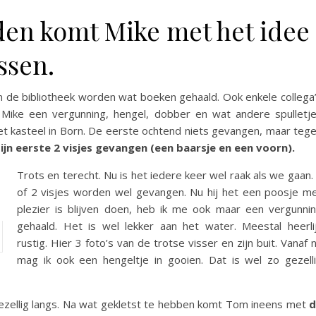
den komt Mike met het idee
ssen.
 In de bibliotheek worden wat boeken gehaald. Ook enkele collega
Mike een vergunning, hengel, dobber en wat andere spulletj
et kasteel in Born. De eerste ochtend niets gevangen, maar teg
ijn eerste 2 visjes gevangen (een baarsje en een voorn).
Trots en terecht. Nu is het iedere keer wel raak als we gaan.
of 2 visjes worden wel gevangen. Nu hij het een poosje m
plezier is blijven doen, heb ik me ook maar een vergunni
gehaald. Het is wel lekker aan het water. Meestal heerli
rustig. Hier 3 foto’s van de trotse visser en zijn buit. Vanaf 
mag ik ook een hengeltje in gooien. Dat is wel zo gezell
zellig langs. Na wat gekletst te hebben komt Tom ineens met
d