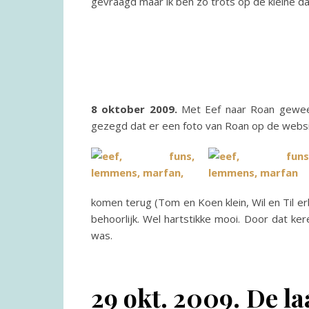
gevraagd maar ik ben zo trots op de kleine da
8 oktober 2009.
Met Eef naar Roan geweest
gezegd dat er een foto van Roan op de websit
komen terug (Tom en Koen klein, Wil en Til e
behoorlijk. Wel hartstikke mooi. Door dat ke
was.
29 okt. 2009.
De la