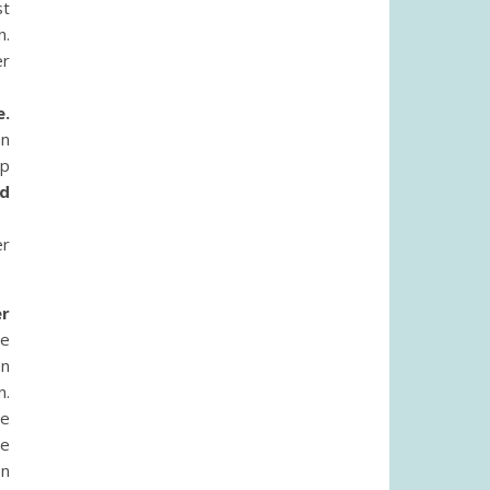
st
n.
er
e.
an
op
rd
er
er
e
an
n.
de
we
en