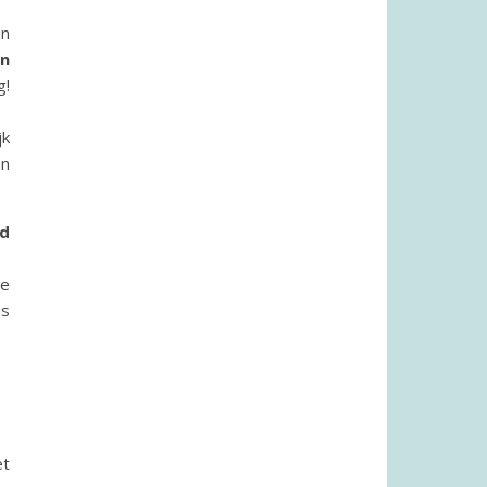
jn
an
g!
jk
an
nd
de
is
et