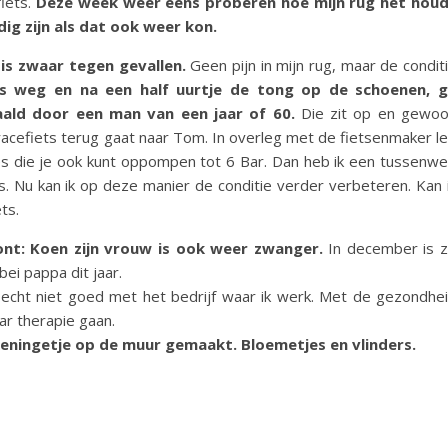
iets.
Deze week weer eens proberen hoe mijn rug het hou
ig zijn als dat ook weer kon.
 is zwaar tegen gevallen.
Geen pijn in mijn rug, maar de condit
uis weg en na een half uurtje de tong op de schoenen, 
aald door een man van een jaar of 60.
Die zit op en gewo
 racefiets terug gaat naar Tom. In overleg met de fietsenmaker l
es die je ook kunt oppompen tot 6 Bar. Dan heb ik een tussenw
 Nu kan ik op deze manier de conditie verder verbeteren. Kan 
ts.
ont: Koen zijn vrouw is ook weer zwanger.
In december is 
ei pappa dit jaar.
t echt niet goed met het bedrijf waar ik werk. Met de gezondhe
aar therapie gaan.
eningetje
op de muur gemaakt. Bloemetjes en vlinders.