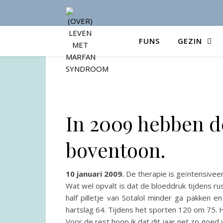
FUNS
GEZIN
In 2009 hebben d
boventoon.
10 januari 2009.
De therapie is geïntensiveerd
Wat wel opvalt is dat de bloeddruk tijdens rust
half pilletje van Sotalol minder ga pakken 
hartslag 64. Tijdens het sporten 120 om 75. H
Voor de rest hoop ik dat dit jaar net zo goed 