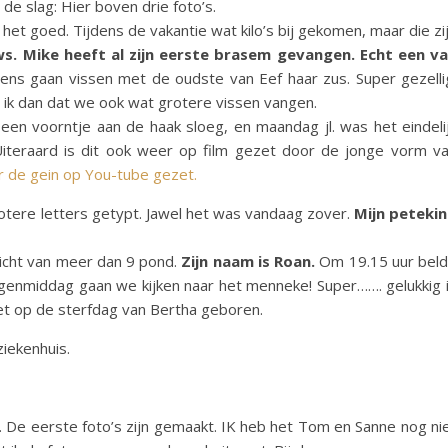
de slag: Hier boven drie foto’s.
et goed. Tijdens de vakantie wat kilo’s bij gekomen, maar die zi
uws. Mike heeft al zijn eerste brasem gevangen. Echt een v
ns gaan vissen met de oudste van Eef haar zus. Super gezelli
ik dan dat we ook wat grotere vissen vangen.
een voorntje aan de haak sloeg, en maandag jl. was het eindeli
iteraard is dit ook weer op film gezet door de jonge vorm v
 de gein op You-tube gezet.
tere letters getypt. Jawel het was vandaag zover.
Mijn peteki
icht van meer dan 9 pond.
Zijn naam is Roan.
Om 19.15 uur bel
enmiddag gaan we kijken naar het menneke! Super……. gelukkig 
niet op de sterfdag van Bertha geboren.
iekenhuis.
. De eerste foto’s zijn gemaakt. IK heb het Tom en Sanne nog ni