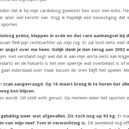
leden dat ik bij mijn cardioloog geweest ben voor een echo. H
later wel bericht van. Krijg ik hopelijk een bevestiging dat 
 sporten.
dioloog prima, kleppen in orde en dat rare aanhangsel bij 
ruari flink pijn rechtsachter op mijn rug. Er zal toch niets met 
r angst over me heen. Gelijk denk je dan terug aan 2002 
gen. Het verstand zegt wel dat ik aan mijn aorta niets kan krijg
arts en de huisarts is het een spiertje wat overbelast is of i
n gaat inderdaad over maar tussen de oren blijft het spelen. M
en
scan aangevraagd. Op 16 maart kreeg ik te horen dat all
 weg kon blijven.
n wordt. Dit stelt echt gerust. Ga meteen weer het sporten 
gelukkig weer wat afgevallen. Zit toch nog op 93 kg.
Er m
in van mijn neef Tom in verwachting is.
Dit weekend nog ef