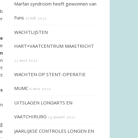
Marfan syndroom heeft gewonnen van
eb
Funs
er
21 juli 2022
WACHTLIJSTEN
de
de
HART+VAATCENTRUM MAASTRICHT
en
en
22 mei 2022
et
WACHTEN OP STENT-OPERATIE
et
MUMC
6 mei 2022
es
UITSLAGEN LONGARTS EN
en
VAATCHIRURG
24 maart 2022
ag
JAARLIJKSE CONTROLES LONGEN EN
fe