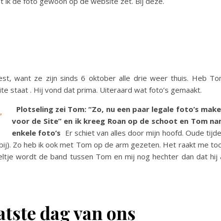
t ik de foto gewoon op de website zet. Bij deze.
, want ze zijn sinds 6 oktober alle drie weer thuis. Heb T
e staat . Hij vond dat prima. Uiteraard wat foto’s gemaakt.
Plotseling zei Tom: “Zo, nu een paar legale foto’s mak
voor de Site” en ik kreeg Roan op de schoot en Tom n
enkele foto’s
Er schiet van alles door mijn hoofd. Oude tijd
rbij). Zo heb ik ook met Tom op de arm gezeten. Het raakt me to
reltje wordt de band tussen Tom en mij nog hechter dan dat hij 
atste dag van ons