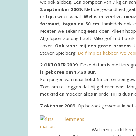
we ook allebei). Een pompoen van 7 kg en aan 
2 september 2009.
Met de gezondheid gaat h
er bijna weer vanaf.
Wel is er veel vis nie
formaat, tegen de 50 cm.
Inmiddels ook ee
Moeten we zeker nog eens doen. Alleen hoop 
Afgelopen zondag heeft Mike gefilmd hoe ik 
zover.
Ook voor mij een grote brasem.
U
Steven Spielberg.
De filmpjes hebben we voor
2 OKTOBER 2009.
Deze datum is met iets gro
is geboren om 17.30 uur.
Een jongen van maar liefst 55 cm en een gew
Tom om te zeggen dat hij geboren was. Morg
met kind en moeder alles in orde. Hij is dus 
7 oktober 2009.
Op bezoek geweest in het z
Wat een pracht kerel