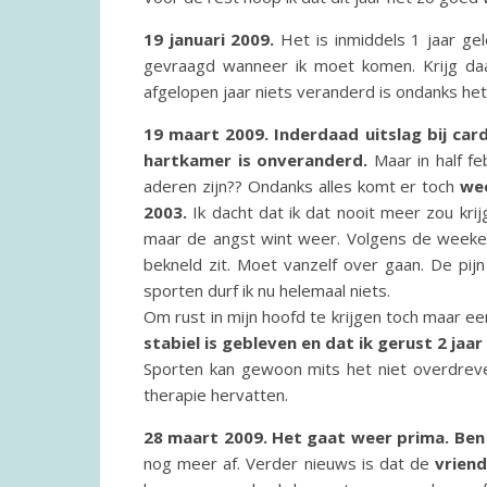
19 januari 2009.
Het is inmiddels 1 jaar ge
gevraagd wanneer ik moet komen. Krijg daar 
afgelopen jaar niets veranderd is ondanks het
19 maart 2009. Inderdaad uitslag bij car
hartkamer is onveranderd.
Maar in half feb
aderen zijn?? Ondanks alles komt er toch
wee
2003.
Ik dacht dat ik dat nooit meer zou krij
maar de angst wint weer. Volgens de weekend
bekneld zit. Moet vanzelf over gaan. De pij
sporten durf ik nu helemaal niets.
Om rust in mijn hoofd te krijgen toch maar e
stabiel is gebleven en dat ik gerust 2 jaar
Sporten kan gewoon mits het niet overdreve
therapie hervatten.
28 maart 2009. Het gaat weer prima. Ben 
nog meer af. Verder nieuws is dat de
vriend