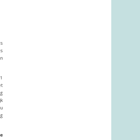
’s
es
en
 1
et
ng
jk
nu
ig
e