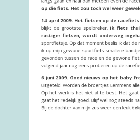
langs gaan en haal dan meteen even de racef
op die fiets. Het zou toch wel weer geweld
14 april 2009. Het fietsen op de racefiets
blijkt de grootste spelbreker.
Ik fiets th
rustiger fietsen, wordt onderweg ingeh
sportfietsje. Op dat moment beslis ik dat de
ik op mijn gewone sportfiets smallere bandj
gevonden tussen de race en de gewone fiets.
volgend jaar nog eens proberen op de racefie
6 juni 2009. Goed nieuws op het baby fr
uitgeteld. Worden de broertjes Lemmens alleb
Op het werk is het niet al te best. Het gaa
gaat het redelijk goed. Blijf wel nog steeds n
Bij de dochter van mijn zus weer een leuk
tek