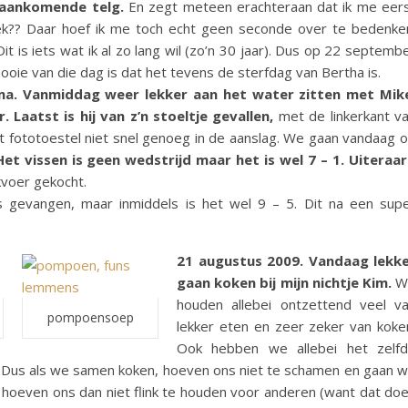
 aankomende telg.
En zegt meteen erachteraan dat ik me eer
ek?? Daar hoef ik me toch echt geen seconde over te bedenke
it is iets wat ik al zo lang wil (zo’n 30 jaar). Dus op 22 septemb
oie van die dag is dat het tevens de sterfdag van Bertha is.
a. Vanmiddag weer lekker aan het water zitten met Mik
. Laatst is hij van z’n stoeltje gevallen,
met de linkerkant v
het fototoestel niet snel genoeg in de aanslag. We gaan vandaag 
Het vissen is geen wedstrijd maar het is wel 7 – 1. Uiteraa
kvoer gekocht.
 gevangen, maar inmiddels is het wel 9 – 5. Dit na een sup
21 augustus 2009. Vandaag lekk
gaan koken bij mijn nichtje Kim.
W
houden allebei ontzettend veel v
pompoensoep
lekker eten en zeer zeker van koke
Ook hebben we allebei het zelf
. Dus als we samen koken, hoeven ons niet te schamen en gaan 
 hoeven ons dan niet flink te houden voor anderen (want dat do