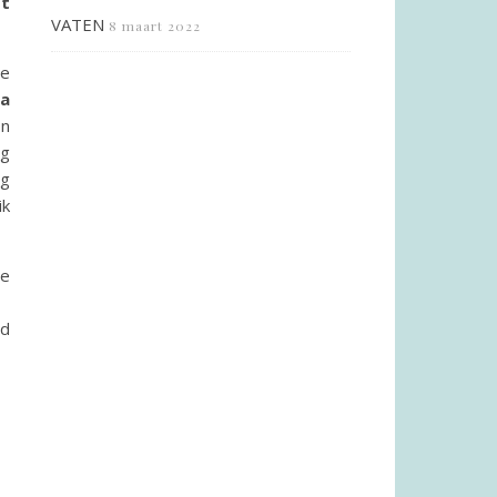
dt
VATEN
8 maart 2022
ie
ga
on
eg
eg
ik
ze
id