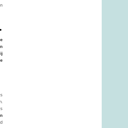
an
.
e
in
ij
de
is
n.
ds
en
ed