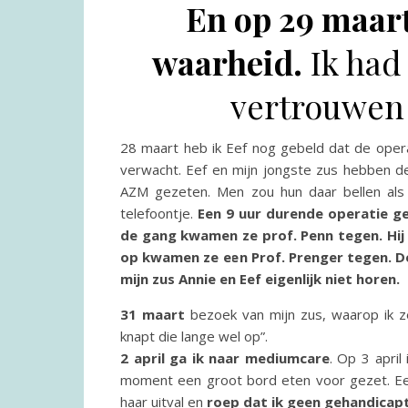
En op 29 maart
waarheid.
Ik had
vertrouwen 
28 maart heb ik Eef nog gebeld dat de opera
verwacht. Eef en mijn jongste zus hebben de 
AZM gezeten. Men zou hun daar bellen als
telefoontje.
Een 9 uur durende operatie g
de gang kwamen ze prof. Penn tegen. Hi
op kwamen ze een Prof. Prenger tegen. De
mijn zus Annie en Eef eigenlijk niet horen.
31 maart
bezoek van mijn zus, waarop ik ze
knapt die lange wel op”.
2 april ga ik naar mediumcare
. Op 3 april
moment een groot bord eten voor gezet. Eef
haar uitval en
roep dat ik geen gehandicapt