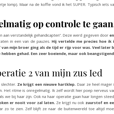
etje lomp). Maar na de koffie vond ik het SUPER. Typisch iets v
gelmatig op controle te gaan
ven aan verstandelijk gehandicapten”. Deze werd gegeven door
en
raten in een van de pauzes.
Hij vertelde me precies hoe ik 
van mijn broer ging als de tijd er rijp voor was. Veel later b
k te hebben gehad. Een zeer boeiende, maar ook beangstigen
eratie 2 van mijn zus Ied
 slechter.
Ze krijgt een nieuwe hartklep.
Daar ze heel mager 
n. Het ritme is onregelmatig. Ik zelf wordt hier poep nerveus va
 als we bij haar zijn. Ook na haar operatie gaan haar longen stee
oken er nooit voor zal laten.
Ze krijgt nu ook
zuurstof en e
r zo te zien. Zelf blijft ze naar de buitenwereld toe altijd mo