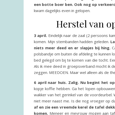
een botte boer ben. Ook nog op verkee
kwam dagelijks even in gelopen.
Herstel van o
3 april.
Eindelijk naar de zaal (2 persoons kam
komen. Mijn stembanden hadden geleden.
La
niets meer deed en er slapjes bij hing.
Ca
polsbandje om buiten de afdeling te kunnen l
bed gelegd om bij te komen van die tocht. Ee
Als ik mee deed in groepsverband mocht ik de 
zeggen. MEEDOEN. Maar wel alleen als de ther
6 april naar huis. Zalig. Nu begint het 
kopje koffie hebben. Ga het lopen opbouwen
wakker van het gerinkel van de voordeurbel. Wi
niet meer naast me. Is die nog vroeger op dan 
af en zie een vreemde kerel de tafel dekk
komen.
Meneer en mevrouw mogen aan tafel.