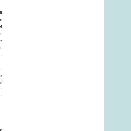
lt
ar
et
en
er
en
as
s.
n.
ar
of
f.
f.
ar