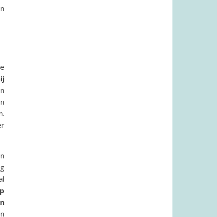
en
te
ij
en
en
n.
er
en
ng
al
ap
en
en