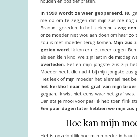
houden en positief praten.
In 1999 wordt ze weer geopereerd.
Nu gaa
me op om te zeggen dat mijn zus me nog ee
Brabant gereden. In het ziekenhuis
zag een 
onze moeder niet wou aan doen om haar zo t
zou ik met moeder terug komen.
Mijn zus 
gezien werd.
Ik kon er niet meer tegen. Ben 
als een klein kind. We zijn laat in de middag 
overleden.
Eef en mijn jongste zus zijn h
Moeder heeft die nacht bij mijn jongste zus 
Het leek of mijn moeder het allemaal niet be
het kerkhof naar het graf van mijn broer 
gegaan. Ik wist niet eens waar het graf was
Dan sta je mooi voor paal! Ik heb toen flink s
Een paar dagen later hebben we mijn zus
Hoe kan mijn moe
Het is ongelooflijk hoe mijn moeder in haar 