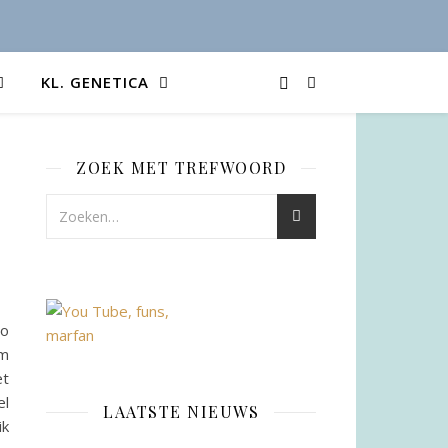
KL. GENETICA
ZOEK MET TREFWOORD
no
om
et
el
LAATSTE NIEUWS
ik