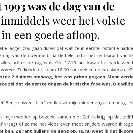
 1993 was de dag van de
 inmiddels weer het volste
in een goede afloop.
tie langer zou gaan duren dat wat ze in eerste instantie hadd
dag van de operatie bijna de hele tijd in het restaurant van h
 alles achter de rug was. Om 17.15 uur kwam het verlossen
eweest.
Ze konden zich om 18.00 uur melden op intesivecare.
O
j stak 2 duimen omhoog, het was prima gegaan. Maar verd
ze zei dat de eerste dagen de kritische fase was. Dit wild
i:”Ben je alweer hier” en ik stak mijn middenvinger omhoog. “
 is mijn moeder op bezoek, samen met Eef. Ik krijg op dat zelf
 vraagt of ze me het vlees even moet snijden, waarop ik teg
e ben. Ze rent huilend de gang op. Ja, nu weet ik dat ik so