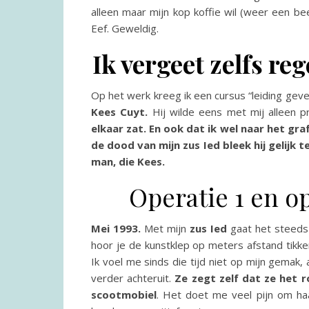
alleen maar mijn kop koffie wil (weer een be
Eef. Geweldig.
Ik vergeet zelfs re
Op het werk kreeg ik een cursus “leiding ge
Kees Cuyt.
Hij wilde eens met mij alleen p
elkaar zat. En ook dat ik wel naar het graf 
de dood van mijn zus Ied bleek hij gelij
man, die Kees.
Operatie 1 en op
Mei 1993.
Met mijn
zus Ied
gaat het steeds
hoor je de kunstklep op meters afstand tikke
Ik voel me sinds die tijd niet op mijn gemak,
verder achteruit.
Ze zegt zelf dat ze het r
scootmobiel
. Het doet me veel pijn om haa