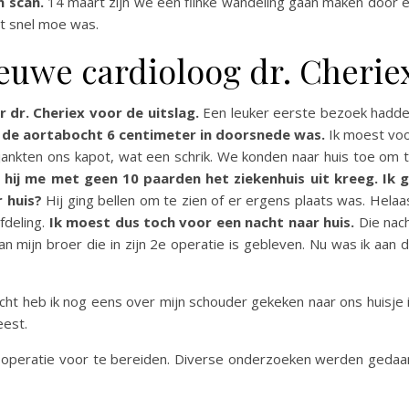
 scan.
14 maart zijn we een flinke wandeling gaan maken door 
st snel moe was.
euwe cardioloog dr. Cherie
dr. Cheriex voor de uitslag.
Een leuker eerste bezoek hadd
t
de aortabocht 6 centimeter in doorsnede was.
Ik moest vo
jankten ons kapot, wat een schrik. We konden naar huis toe om 
t
hij me met geen 10 paarden het ziekenhuis uit kreeg. Ik 
r huis?
Hij ging bellen om te zien of er ergens plaats was. Helaa
fdeling.
Ik moest dus toch voor een nacht naar huis.
Die nac
an mijn broer die in zijn 2e operatie is gebleven. Nu was ik aan 
ht heb ik nog eens over mijn schouder gekeken naar ons huisje 
eest.
 operatie voor te bereiden. Diverse onderzoeken werden gedaa