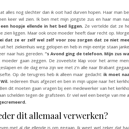
t alles nog slechter dan ik ooit had durven hopen. Haar man be
n keer wil zien. Ik ben met mijn jongste zus en haar man na
een hoopje ellende in het bed liggen.
Ze vertelde dat ze h
e zien liggen. Maar ook onze moeder heeft daar recht op. Morg
zei dat ze er zelf wel zelf voor zou zorgen dat ze niet me
uit het ziekenhuis weg gelopen en heb in mijn eentje staan jank
weer naar huis gereden.
“s Avond ging de telefoon. Mijn zus w
et moeder gaan zeggen. De zoveelste klap voor het arme men
geslapen en de dag erna zijn we met z’n alle naar Brabant gegaa
sefte. Op de terugreis heb ik alleen maar gedacht:
ik moet na
Wil.
Iedereen thuis afgezet en ben in mijn uppie naar het kerkh
. Ben dit moeten gaan vragen bij een medewerker van het kerkho
taan schelden tegen de grafsteen. Er viel wel een beetje van me a
 gecremeerd.
der dit allemaal verwerken?
leven met al die ellende is om gegaan. Ik weet wel zeker dat ha