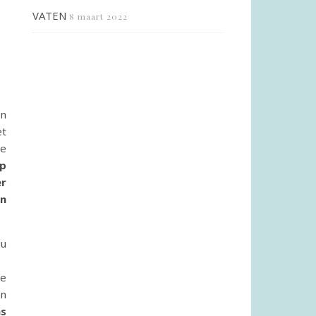
VATEN
8 maart 2022
en
et
de
p
er
en
Nu
de
en
ms