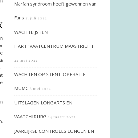
en
Marfan syndroom heeft gewonnen van
Funs
21 juli 2022
x
WACHTLIJSTEN
en
or
HART+VAATCENTRUM MAASTRICHT
te
ga
22 mei 2022
s,
WACHTEN OP STENT-OPERATIE
ht
de
MUMC
6 mei 2022
in
UITSLAGEN LONGARTS EN
VAATCHIRURG
24 maart 2022
n.
JAARLIJKSE CONTROLES LONGEN EN