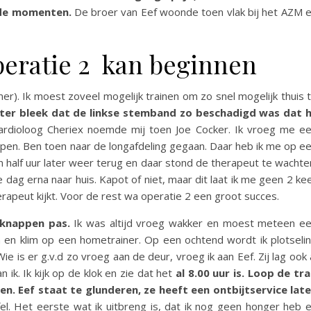
rde momenten.
De broer van Eef woonde toen vlak bij het AZM 
peratie 2 kan beginnen
er). Ik moest zoveel mogelijk trainen om zo snel mogelijk thuis 
ter bleek dat de linkse stemband zo beschadigd was dat h
rdioloog Cheriex noemde mij toen Joe Cocker. Ik vroeg me e
open. Ben toen naar de longafdeling gegaan. Daar heb ik me op e
n half uur later weer terug en daar stond de therapeut te wachte
dag erna naar huis. Kapot of niet, maar dit laat ik me geen 2 ke
apeut kijkt. Voor de rest wa operatie 2 een groot succes.
opknappen pas.
Ik was altijd vroeg wakker en moest meteen e
 en klim op een hometrainer. Op een ochtend wordt ik plotseli
e is er g.v.d zo vroeg aan de deur, vroeg ik aan Eef. Zij lag ook 
ik. Ik kijk op de klok en zie dat het
al 8.00 uur is. Loop de tr
en. Eef staat te glunderen, ze heeft een ontbijtservice lat
 Het eerste wat ik uitbreng is, dat ik nog geen honger heb 