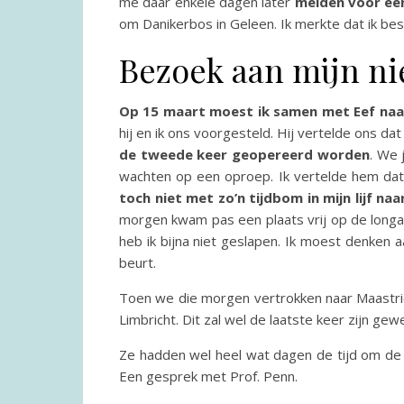
me daar enkele dagen later
melden voor een
om Danikerbos in Geleen. Ik merkte dat ik be
Bezoek aan mijn ni
Op 15 maart moest ik samen met Eef naar 
hij en ik ons voorgesteld. Hij vertelde ons da
de tweede keer geopereerd worden
. We 
wachten op een oproep. Ik vertelde hem da
toch niet met zo’n tijdbom in mijn lijf naa
morgen kwam pas een plaats vrij op de longa
heb ik bijna niet geslapen. Ik moest denken a
beurt.
Toen we die morgen vertrokken naar Maastric
Limbricht. Dit zal wel de laatste keer zijn gew
Ze hadden wel heel wat dagen de tijd om de
Een gesprek met Prof. Penn.