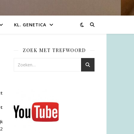
KL. GENETICA
ZOEK MET TREFWOORD
n
kt
et
jk
 2