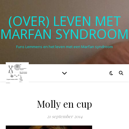
(OVER) LEVEN MET
MARFAN SYNDROOM
Funs Lemmens en het leven met een Marfan syndroom
Molly en cup
21 september 2014