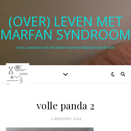
(OVER) LEVEN MET
MARFAN SYNDROOM
Funs Lemmens en het leven met een Marfan syndroom
volle panda 2
2 augustus 2014