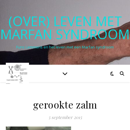
(OVER) LEVEN MET
MARFAN SYNDROOM
Funs Lemmens en het leven met een Marfan syndroom
gerookte zalm
5 september 2015