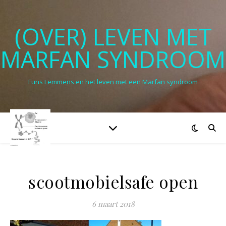
(OVER) LEVEN MET
MARFAN SYNDROOM
Funs Lemmens en het leven met een Marfan syndroom
scootmobielsafe open
6 maart 2018