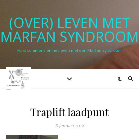
(OVER) LEVEN MET
MARFAN SYNDROOM
Funs Lemmens en het leven met een Marfan syndroom
Traplift laadpunt
8 januari 2018