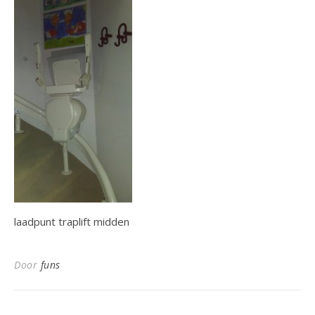
laadpunt traplift midden
Door
funs