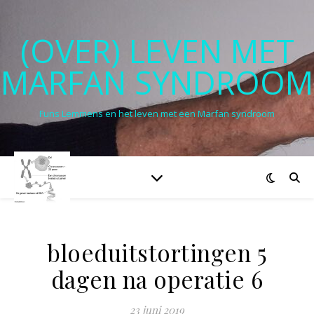
(OVER) LEVEN MET
MARFAN SYNDROOM
Funs Lemmens en het leven met een Marfan syndroom
bloeduitstortingen 5
dagen na operatie 6
23 juni 2019