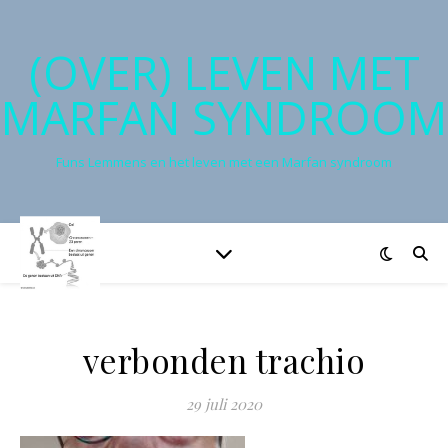
(OVER) LEVEN MET
MARFAN SYNDROOM
Funs Lemmens en het leven met een Marfan syndroom
verbonden trachio
29 juli 2020