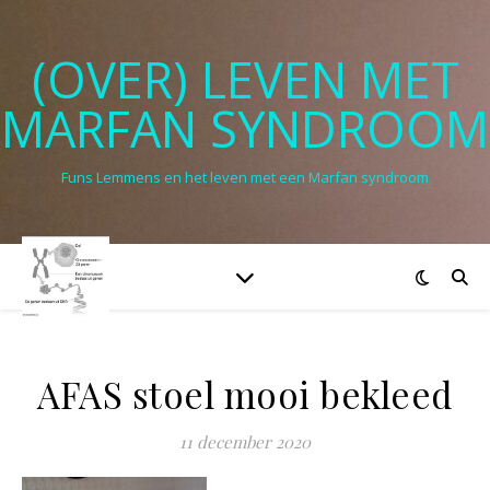
(OVER) LEVEN MET
MARFAN SYNDROOM
Funs Lemmens en het leven met een Marfan syndroom
AFAS stoel mooi bekleed
11 december 2020