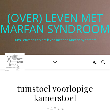
(OVER) LEVEN MET
MARFAN SYNDROOM
Funs Lemmens en het leven met een Marfan syndroom
tuinstoel voorlopige
kamerstoel
15 juli 2020