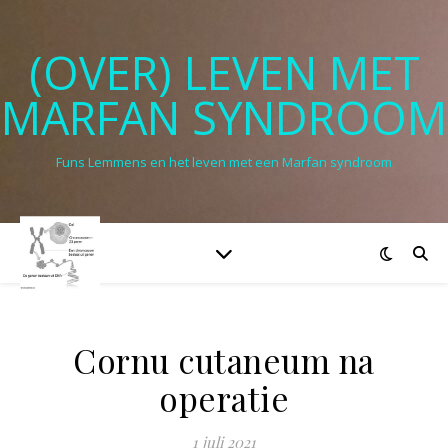
(OVER) LEVEN MET
MARFAN SYNDROOM
Funs Lemmens en het leven met een Marfan syndroom
Cornu cutaneum na
operatie
1 juli 2021