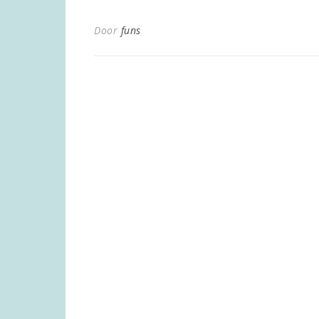
Door
funs