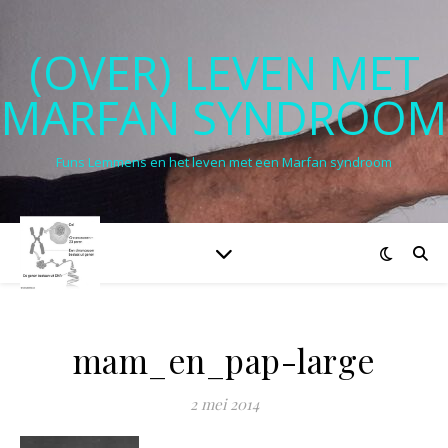
(OVER) LEVEN MET
MARFAN SYNDROOM
Funs Lemmens en het leven met een Marfan syndroom
mam_en_pap-large
2 mei 2014