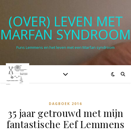
(OVER) LEVEN MET
MARFAN SYNDROOM
Funs Lemmens en het leven met een Marfan syndroom
DAGBOEK 2016
35 jaar getrouwd met mijn
fantastische Eef Lemmens