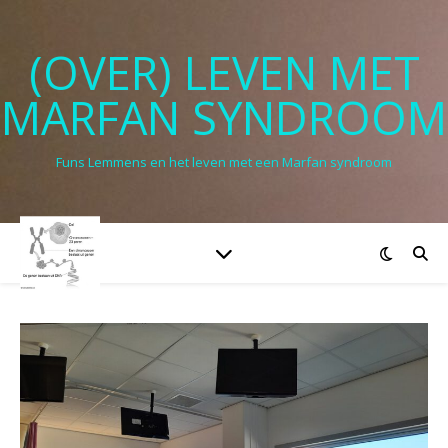
(OVER) LEVEN MET
MARFAN SYNDROOM
Funs Lemmens en het leven met een Marfan syndroom