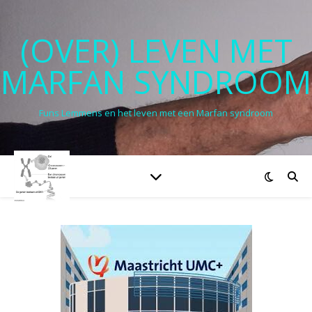
(OVER) LEVEN MET
MARFAN SYNDROOM
Funs Lemmens en het leven met een Marfan syndroom