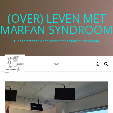
(OVER) LEVEN MET
MARFAN SYNDROOM
Funs Lemmens en het leven met een Marfan syndroom