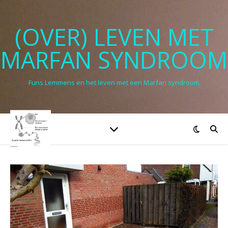
(OVER) LEVEN MET
MARFAN SYNDROOM
Funs Lemmens en het leven met een Marfan syndroom