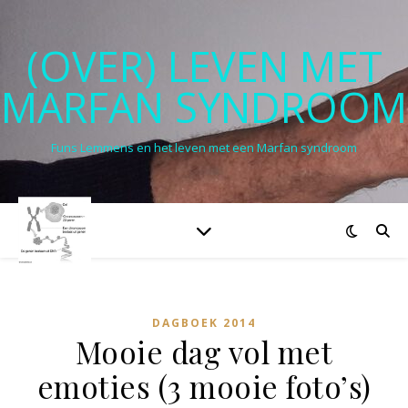
(OVER) LEVEN MET
MARFAN SYNDROOM
Funs Lemmens en het leven met een Marfan syndroom
DAGBOEK 2014
Mooie dag vol met
emoties (3 mooie foto’s)