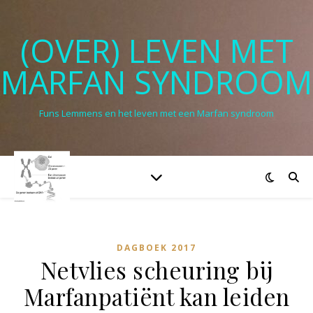
(OVER) LEVEN MET
MARFAN SYNDROOM
Funs Lemmens en het leven met een Marfan syndroom
DAGBOEK 2017
Netvlies scheuring bij
Marfanpatiënt kan leiden