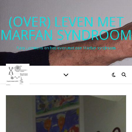
(OVER) LEVEN MET
MARFAN SYNDROOM
Funs Lemmens en het leven met een Marfan syndroom