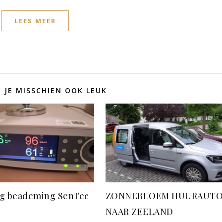
LEES MEER
D JE MISSCHIEN OOK LEUK
g beademing SenTec
ZONNEBLOEM HUURAUT
NAAR ZEELAND