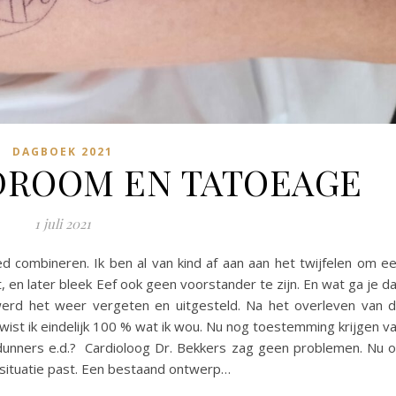
DAGBOEK 2021
DROOM EN TATOEAGE
1 juli 2021
 combineren. Ik ben al van kind af aan aan het twijfelen om e
, en later bleek Eef ook geen voorstander te zijn. En wat ga je d
 werd het weer vergeten en uitgesteld. Na het overleven van 
wist ik eindelijk 100 % wat ik wou. Nu nog toestemming krijgen v
dunners e.d.? Cardioloog Dr. Bekkers zag geen problemen. Nu 
e situatie past. Een bestaand ontwerp…