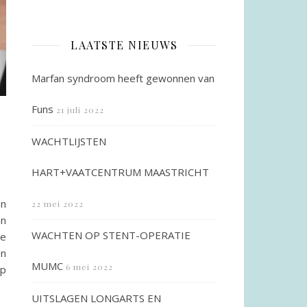
LAATSTE NIEUWS
Marfan syndroom heeft gewonnen van
Funs
21 juli 2022
WACHTLIJSTEN
HART+VAATCENTRUM MAASTRICHT
en
22 mei 2022
an
WACHTEN OP STENT-OPERATIE
de
an
MUMC
6 mei 2022
op
UITSLAGEN LONGARTS EN