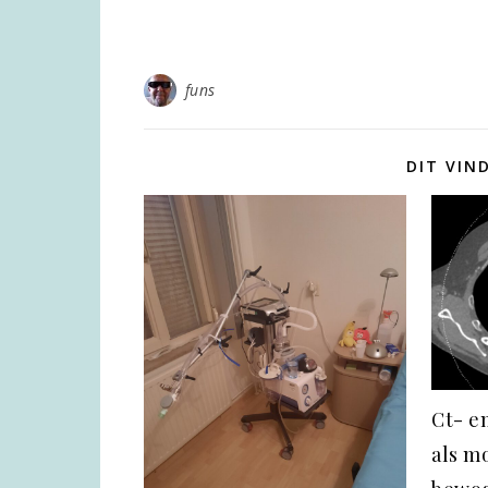
funs
DIT VIN
Ct- e
als mo