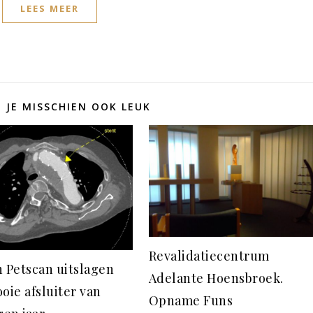
LEES MEER
D JE MISSCHIEN OOK LEUK
Revalidatiecentrum
n Petscan uitslagen
Adelante Hoensbroek.
oie afsluiter van
Opname Funs