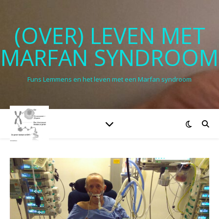
(OVER) LEVEN MET
MARFAN SYNDROOM
Funs Lemmens en het leven met een Marfan syndroom