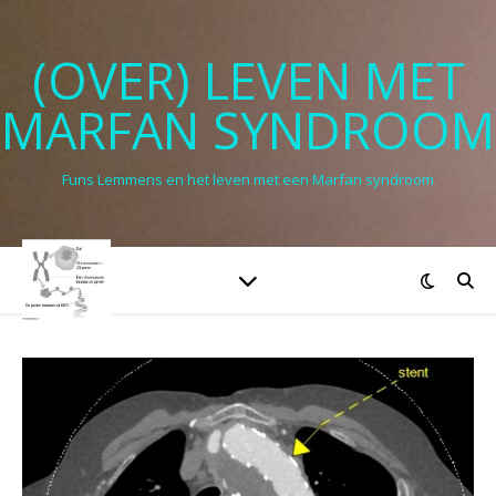
(OVER) LEVEN MET
MARFAN SYNDROOM
Funs Lemmens en het leven met een Marfan syndroom