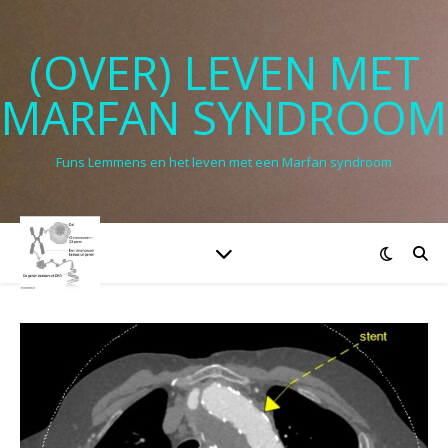
(OVER) LEVEN MET
MARFAN SYNDROOM
Funs Lemmens en het leven met een Marfan syndroom