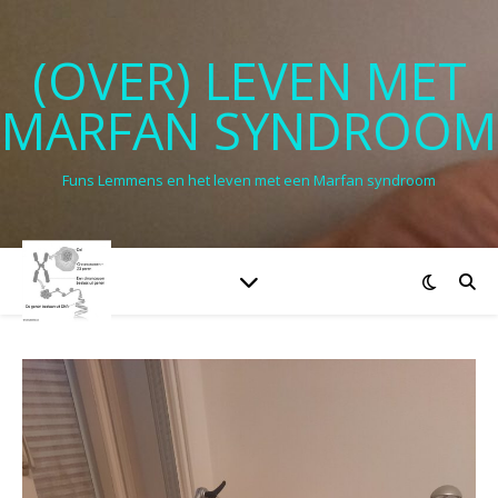
(OVER) LEVEN MET
MARFAN SYNDROOM
Funs Lemmens en het leven met een Marfan syndroom