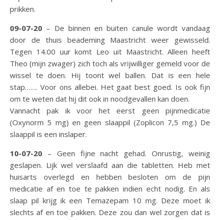
prikken.
09-07-20
– De binnen en buiten canule wordt vandaag
door de thuis beademing Maastricht weer gewisseld.
Tegen 14.00 uur komt Leo uit Maastricht. Alleen heeft
Theo (mijn zwager) zich toch als vrijwilliger gemeld voor de
wissel te doen. Hij toont wel ballen. Dat is een hele
stap……. Voor ons allebei. Het gaat best goed. Is ook fijn
om te weten dat hij dit ook in noodgevallen kan doen.
Vannacht pak ik voor het eerst geen pijnmedicatie
(Oxynorm 5 mg) en geen slaappil (Zoplicon 7,5 mg.) De
slaappil is een inslaper.
10-07-20
– Geen fijne nacht gehad. Onrustig, weinig
geslapen. Lijk wel verslaafd aan die tabletten. Heb met
huisarts overlegd en hebben besloten om de pijn
medicatie af en toe te pakken indien echt nodig. En als
slaap pil krijg ik een Temazepam 10 mg. Deze moet ik
slechts af en toe pakken. Deze zou dan wel zorgen dat is