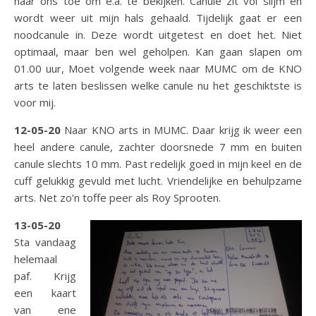
naar ons toe om e.a. te bekijken. Canule zit vol slijm en
wordt weer uit mijn hals gehaald. Tijdelijk gaat er een
noodcanule in. Deze wordt uitgetest en doet het. Niet
optimaal, maar ben wel geholpen. Kan gaan slapen om
01.00 uur, Moet volgende week naar MUMC om de KNO
arts te laten beslissen welke canule nu het geschiktste is
voor mij.
12-05-20
Naar KNO arts in MUMC. Daar krijg ik weer een
heel andere canule, zachter doorsnede 7 mm en buiten
canule slechts 10 mm. Past redelijk goed in mijn keel en de
cuff gelukkig gevuld met lucht. Vriendelijke en behulpzame
arts. Net zo’n toffe peer als Roy Sprooten.
13-05-20
Sta vandaag
helemaal
paf. Krijg
een kaart
van ene