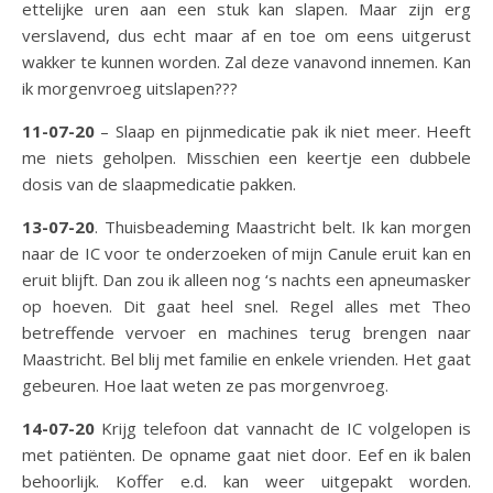
ettelijke uren aan een stuk kan slapen. Maar zijn erg
verslavend, dus echt maar af en toe om eens uitgerust
wakker te kunnen worden. Zal deze vanavond innemen. Kan
ik morgenvroeg uitslapen???
11-07-20
– Slaap en pijnmedicatie pak ik niet meer. Heeft
me niets geholpen. Misschien een keertje een dubbele
dosis van de slaapmedicatie pakken.
13-07-20
. Thuisbeademing Maastricht belt. Ik kan morgen
naar de IC voor te onderzoeken of mijn Canule eruit kan en
eruit blijft. Dan zou ik alleen nog ‘s nachts een apneumasker
op hoeven. Dit gaat heel snel. Regel alles met Theo
betreffende vervoer en machines terug brengen naar
Maastricht. Bel blij met familie en enkele vrienden. Het gaat
gebeuren. Hoe laat weten ze pas morgenvroeg.
14-07-20
Krijg telefoon dat vannacht de IC volgelopen is
met patiënten. De opname gaat niet door. Eef en ik balen
behoorlijk. Koffer e.d. kan weer uitgepakt worden.