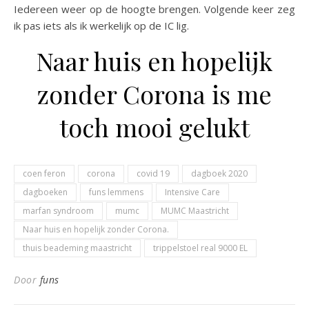
Iedereen weer op de hoogte brengen. Volgende keer zeg
ik pas iets als ik werkelijk op de IC lig.
Naar huis en hopelijk
zonder Corona is me
toch mooi gelukt
coen feron
corona
covid 19
dagboek 2020
dagboeken
funs lemmens
Intensive Care
marfan syndroom
mumc
MUMC Maastricht
Naar huis en hopelijk zonder Corona.
thuis beademing maastricht
trippelstoel real 9000 EL
Door
funs