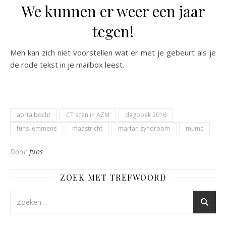
We kunnen er weer een jaar
tegen!
Men kan zich niet voorstellen wat er met je gebeurt als je
de rode tekst in je mailbox leest.
aorta bocht
CT scan in AZM
dagboek 2016
funs lemmens
maastricht
marfan syndroom
mumc
Door
funs
ZOEK MET TREFWOORD