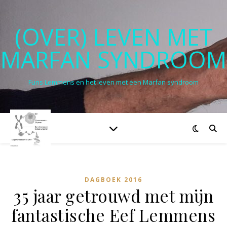
(OVER) LEVEN MET
MARFAN SYNDROOM
Funs Lemmens en het leven met een Marfan syndroom
DAGBOEK 2016
35 jaar getrouwd met mijn
fantastische Eef Lemmens